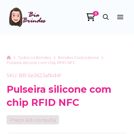
0
Bia Brindes
online
Home
Todos os Brindes
Brindes Corporativos
Pulseira silicone com chip RFID NFC
SKU: BB-5e3623afbd4f
Pulseira silicone com
chip RFID NFC
+55
Preço sob consulta