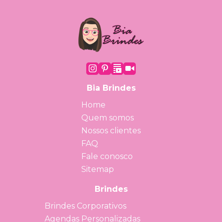
Bia Brindes
Home
Quem somos
Nossos clientes
FAQ
Fale conosco
Sitemap
Brindes
Brindes Corporativos
Agendas Personalizadas