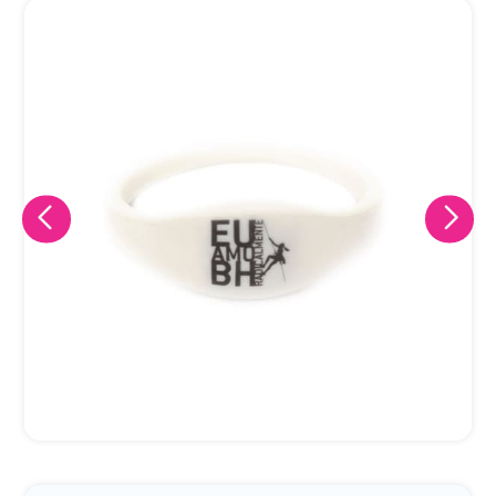
Eu concordo em receber comunicações.
A nossa empresa está comprometida a proteger e respeitar
sua privacidade, utilizaremos seus dados apenas para fins
de marketing. Você pode alterar suas preferências a
qualquer momento.
Iniciar conversa