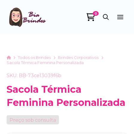
0
Bia Brindes
online
Home
Todos os Brindes
Brindes Corporativos
Sacola Térmica Feminina Personalizada
SKU: BB-73ce13039f6b
Sacola Térmica
Feminina Personalizada
+55
Preço sob consulta