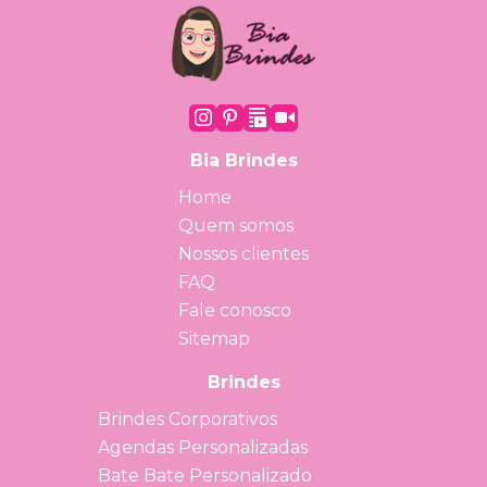
Bia Brindes
Home
Quem somos
Nossos clientes
FAQ
Fale conosco
Sitemap
Brindes
Brindes Corporativos
Agendas Personalizadas
Bate Bate Personalizado