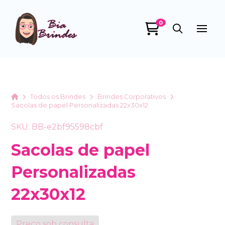
0
Bia Brindes
online
Home
Todos os Brindes
Brindes Corporativos
Sacolas de papel Personalizadas 22x30x12
SKU: BB-e2bf95598cbf
Sacolas de papel
Personalizadas
+55
22x30x12
Preço sob consulta