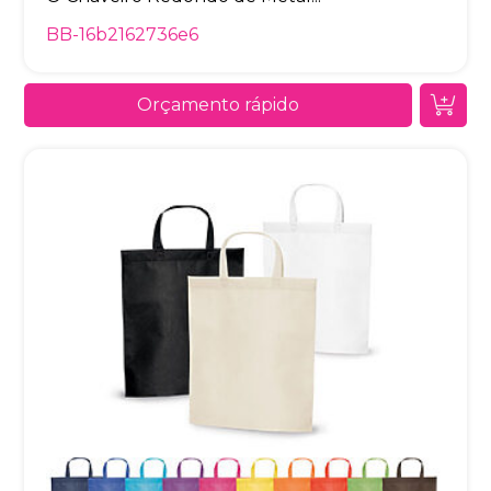
BB-16b2162736e6
Orçamento rápido