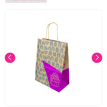
Eu concordo em receber comunicações.
A nossa empresa está comprometida a proteger e respeitar
sua privacidade, utilizaremos seus dados apenas para fins
de marketing. Você pode alterar suas preferências a
qualquer momento.
Iniciar conversa