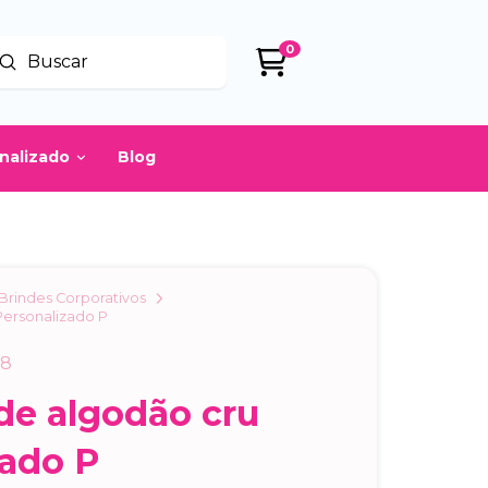
0
Enviar
uscar
onalizado
Blog
Brindes Corporativos
Personalizado P
08
de algodão cru
zado P