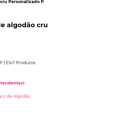
cru Personalizado P
e algodão cru
Bia Brindes
online
atendentes!
aco de Algodão
+55