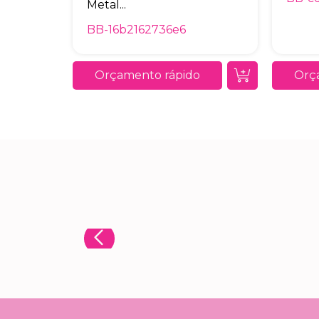
Metal...
BB-16b2162736e6
Orçamento rápido
Orç