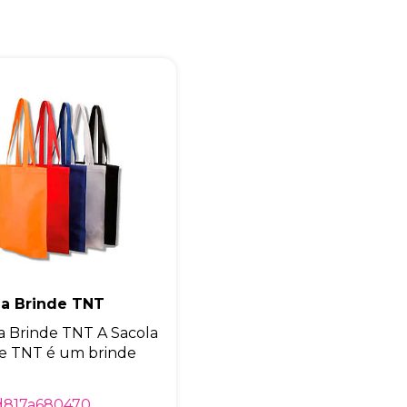
Eu concordo em receber comunicações.
A nossa empresa está comprometida a proteger e respeitar sua
privacidade, utilizaremos seus dados apenas para fins de
marketing. Você pode alterar suas preferências a qualquer
momento.
Iniciar conversa
la Brinde TNT
a Brinde TNT A Sacola
e TNT é um brinde
d817a680470