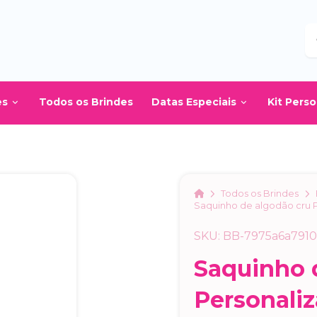
B
es
Todos os Brindes
Datas Especiais
Kit Pers
Home
Todos os Brindes
Saquinho de algodão cru 
SKU: BB-7975a6a791
Saquinho 
Personali