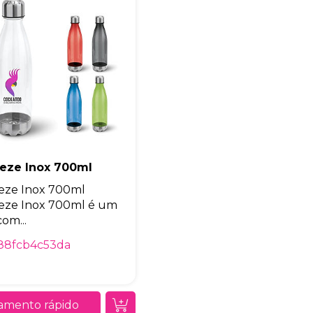
Eu concordo em receber comunicações.
A nossa empresa está comprometida a proteger e respeitar sua
privacidade, utilizaremos seus dados apenas para fins de
marketing. Você pode alterar suas preferências a qualquer
momento.
Iniciar conversa
eze Inox 700ml
eze Inox 700ml
eze Inox 700ml é um
om...
88fcb4c53da
amento rápido