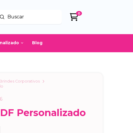
0
Enviar
uscar
onalizado
Blog
Brindes Corporativos
do
6
DF Personalizado