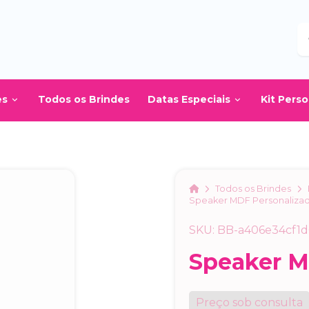
B
es
Todos os Brindes
Datas Especiais
Kit Pers
Home
Todos os Brindes
Speaker MDF Personaliza
SKU: BB-a406e34cf1d
Speaker M
Preço sob consulta