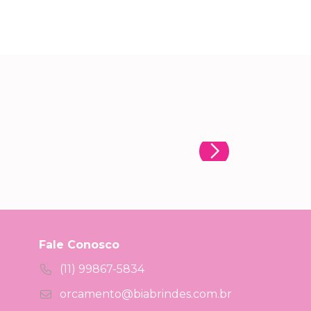
Fale Conosco
(11) 99867-5834
orcamento@biabrindes.com.br