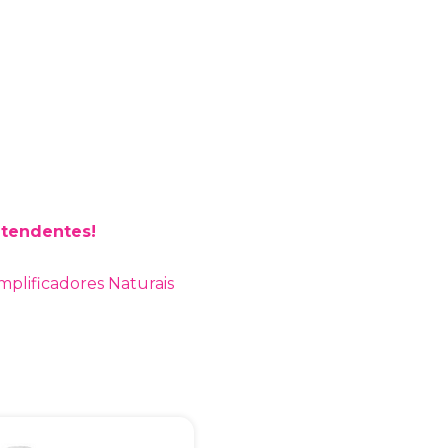
Bia Brindes
online
atendentes!
mplificadores Naturais
+55