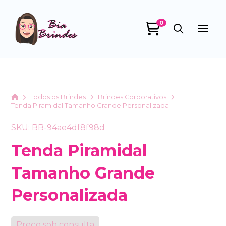
0
Bia Brindes
online
Home
Todos os Brindes
Brindes Corporativos
Tenda Piramidal Tamanho Grande Personalizada
SKU: BB-94ae4df8f98d
Tenda Piramidal
Tamanho Grande
+55
Personalizada
Preço sob consulta