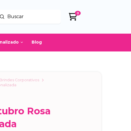
0
Enviar
uscar
onalizado
Blog
Brindes Corporativos
onalizada
1
tubro Rosa
zada