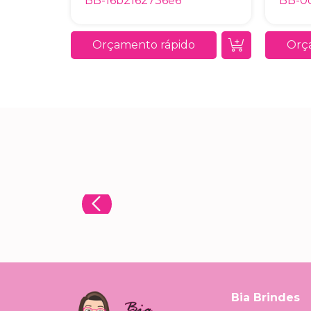
BB-16b2162736e6
BB-0
Orçamento rápido
Orç
Bia Brindes