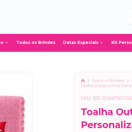
B
es
Todos os Brindes
Datas Especiais
Kit Pers
Home
Todos os Brindes
Toalha Outubro Rosa Pers
SKU: BB-05ddff95716
Toalha Ou
Personali