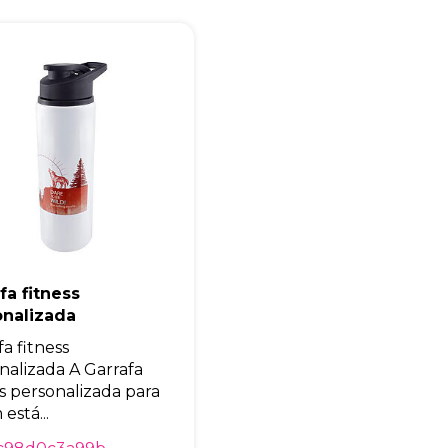
Eu concordo em receber comunicações.
A nossa empresa está comprometida a proteger e respeitar sua
privacidade, utilizaremos seus dados apenas para fins de
marketing. Você pode alterar suas preferências a qualquer
momento.
Iniciar conversa
fa fitness
onalizada
a fitness
nalizada A Garrafa
ss personalizada para
está...