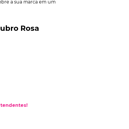
mbre a sua marca em um
tubro Rosa
Bia Brindes
online
atendentes!
+55