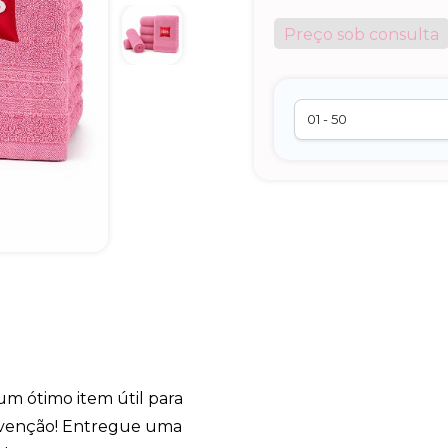
Preço sob consulta
um ótimo item útil para
revenção! Entregue uma