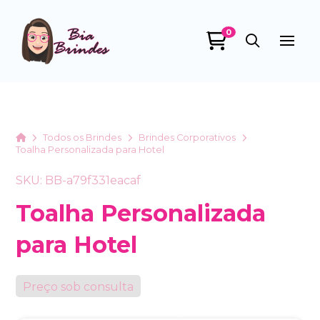
0
Bia Brindes
online
Home
Todos os Brindes
Brindes Corporativos
Toalha Personalizada para Hotel
SKU: BB-a79f331eacaf
Toalha Personalizada
para Hotel
+55
Preço sob consulta