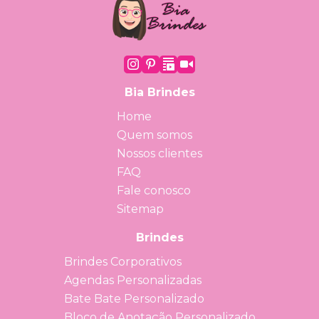
Bia Brindes
Home
Quem somos
Nossos clientes
FAQ
Fale conosco
Sitemap
Brindes
Brindes Corporativos
Agendas Personalizadas
Bate Bate Personalizado
Bloco de Anotação Personalizado