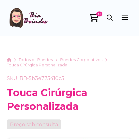
0
Bia Brindes
online
Home
Todos os Brindes
Brindes Corporativos
Touca Cirúrgica Personalizada
SKU: BB-5b3e775410c5
Touca Cirúrgica
Personalizada
+55
Preço sob consulta