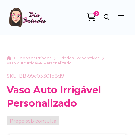
0
Bia Brindes
online
Home
Todos os Brindes
Brindes Corporativos
Vaso Auto Irrigável Personalizado
SKU: BB-99c03301b8d9
Vaso Auto Irrigável
Personalizado
+55
Preço sob consulta