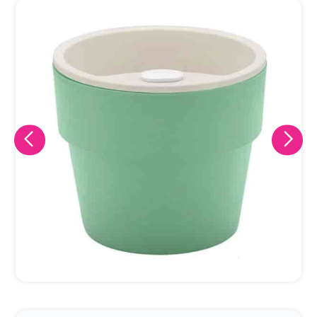
Eu concordo em receber comunicações.
A nossa empresa está comprometida a proteger e respeitar
sua privacidade, utilizaremos seus dados apenas para fins
de marketing. Você pode alterar suas preferências a
qualquer momento.
Iniciar conversa