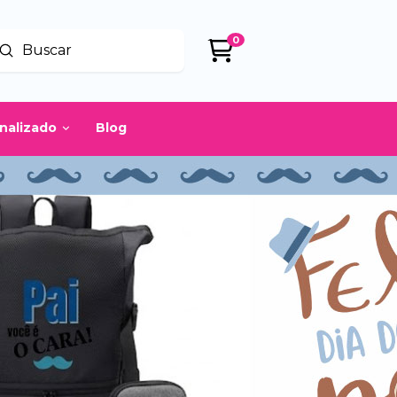
0
Enviar
uscar
onalizado
Blog