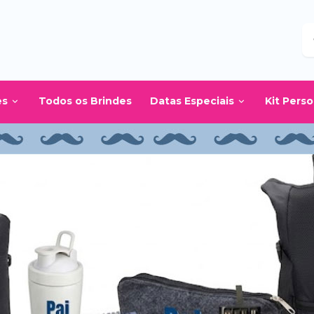
B
es
Todos os Brindes
Datas Especiais
Kit Pers