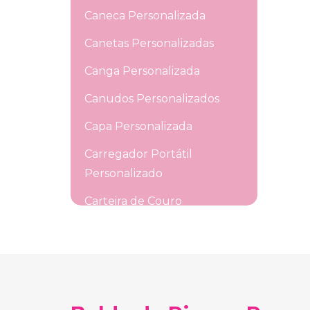
Caneca Personalizada
Canetas Personalizadas
Canga Personalizada
Canudos Personalizados
Capa Personalizada
Carregador Portátil
Personalizado
Carteira de Couro
Personalizada
Cata Vento Personalizada
Cerveja Personalizada
Chapéu Personalizado