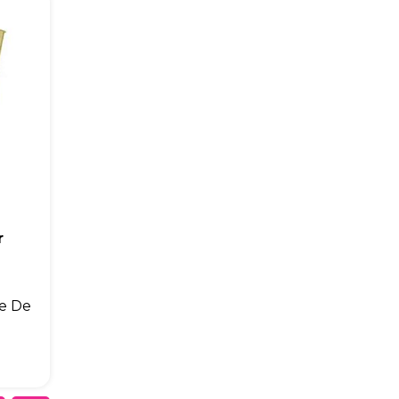
r
de De