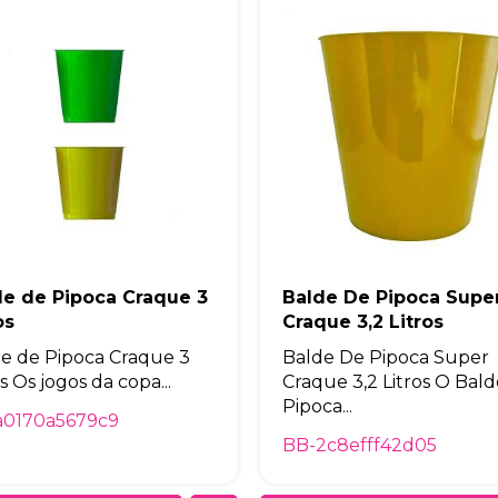
de de Pipoca Craque 3
Balde De Pipoca Supe
os
Craque 3,2 Litros
e de Pipoca Craque 3
Balde De Pipoca Super
os Os jogos da copa...
Craque 3,2 Litros O Bal
Pipoca...
a0170a5679c9
BB-2c8efff42d05