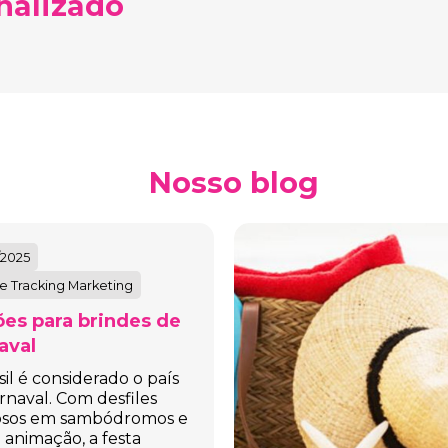
nalizado
Nosso blog
/2025
e Tracking Marketing
es para brindes de
aval
sil é considerado o país
rnaval. Com desfiles
osos em sambódromos e
 animação, a festa