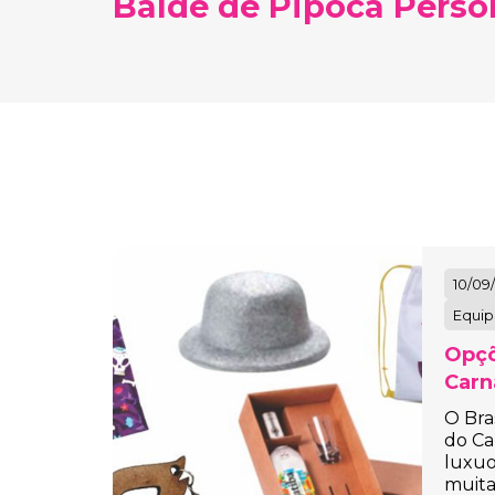
Balde de Pipoca Perso
Chaveiro Personalizado
Chinelos Personalizados
Churrasqueira Personalizada
Cobertor com Mangas
Personalizado
Cofre Personalizado
Colete Personalizado
10/09
Equip
Colher de pau
Opçõ
Personalizada
Carn
Comedouro Personalizado
O Bra
do Ca
Cooler Personalizado
luxu
muita
Copo Personalizado