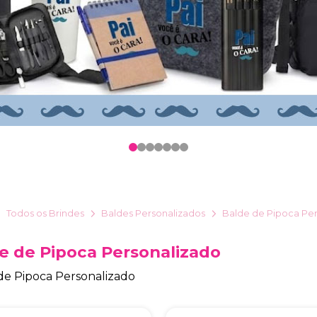
0
1
2
3
4
5
6
Todos os Brindes
Baldes Personalizados
Balde de Pipoca Pe
e de Pipoca Personalizado
de Pipoca Personalizado